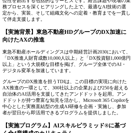
位性を創出する包括的なサービスです。経営課題や現場の業
務プロセスを深くヒアリングした上で、最適なAI技術の選
定から、実装、そして組織文化への定着・教育までを一貫し
て伴走支援します。
【実施背景】東急不動産HDグループのDX加速に
向けたAXの推進
東急不動産ホールディングスは中期経営計画2030において、
「DX推進人財育成数10,000人以上」と「DX投資額1,000億円
以上」という大規模な目標を掲げ、グループ全体でのAI・
デジタル変革を加速しています。
グループのDX推進を担うTDIは、この目標の実現に向けた
AX推進の一環として、300社以上の企業および250を超える
自治体のAI活用を支援してきたアンドドットを起用。アン
ドドットが持つ豊富な知見を活かし、Microsoft 365 Copilotを
中心とした実務直結型の生成AI研修を企画・実施し、参加
者が翌日から即活用できるプログラムを提供しました。
【実施プログラム】AIスキルピラミッド®に基づ