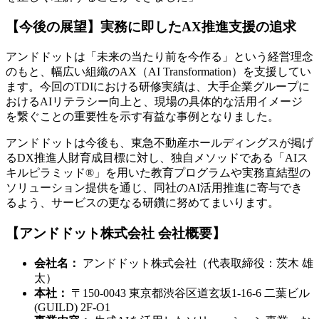
【今後の展望】実務に即したAX推進支援の追求
アンドドットは「未来の当たり前を今作る」という経営理念
のもと、幅広い組織のAX（AI Transformation）を支援してい
ます。今回のTDIにおける研修実績は、大手企業グループに
おけるAIリテラシー向上と、現場の具体的な活用イメージ
を繋ぐことの重要性を示す有益な事例となりました。
アンドドットは今後も、東急不動産ホールディングスが掲げ
るDX推進人財育成目標に対し、独自メソッドである「AIス
キルピラミッド®」を用いた教育プログラムや実務直結型の
ソリューション提供を通じ、同社のAI活用推進に寄与でき
るよう、サービスの更なる研鑽に努めてまいります。
【アンドドット株式会社 会社概要】
会社名：
アンドドット株式会社（代表取締役：茨木 雄
太）
本社：
〒150-0043 東京都渋谷区道玄坂1-16-6 二葉ビル
(GUILD) 2F-O1