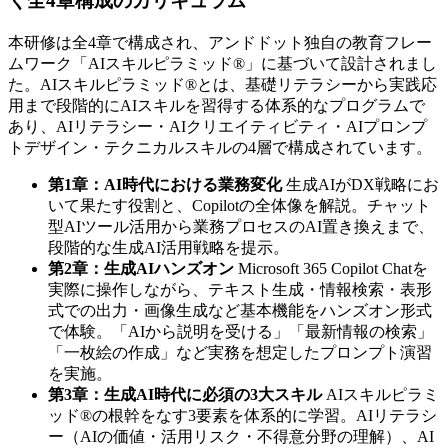
く全4章構成のカリキュラム
本研修は全4章で構成され、アンドドット独自の教育フレー
ムワーク「AIスキルピラミッド®」に基づいて設計されまし
た。AIスキルピラミッド®とは、基礎リテラシーから実践応
用まで段階的にAIスキルを習得する体系的なプログラムで
あり、AIリテラシー・AIクリエイティビティ・AIプロンプ
トデザイン・テクニカルスキルの4層で構成されています。
第1章：AI時代における業務変化
生成AIがDX戦略にお
いて果たす役割と、Copilotの全体像を解説。チャット
型AIツール活用から業務プロセスのAI置き換えまで、
段階的な生成AI活用戦略を提示。
第2章：生成AIハンズオン
Microsoft 365 Copilot Chatを
実際に操作しながら、テキスト生成・情報検索・表形
式での出力・画像生成など基本機能をハンズオン形式
で体験。「AIから説明を受ける」「最新情報の検索」
「一枚絵の作成」など実務を想定したプロンプト演習
を実施。
第3章：生成AI時代に必須の3大スキル
AIスキルピラミ
ッド®の根幹をなす3要素を体系的に学習。AIリテラシ
ー（AIの価値・活用リスク・不得意分野の理解）、AI