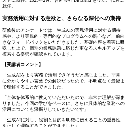
ストに就任。2025年2月、合同会社 Bit Blend を設立、代表に
就任。
実務活用に対する意欲と、さらなる深化への期待
研修後のアンケートでは、生成AIの実務活用に対する期待
感や、より実践的・専門的なプログラムへの関心など、前向
きなフィードバックをいただきました。基礎内容を着実に吸
収した上で、個別の業務課題に応じた更なるスキルアップを
模索する姿勢が確認されています。
【受講者コメント】
「生成AIをより実務で活用できそうだと感じました。非常
に分かりやすい言葉での解説だったので、不明点なく最後ま
で理解することができました」
「全体を体系的に教えていただいたので、非常に理解が深ま
りました。今回の学びをベースに、さらに具体的な業務への
活用についても深掘りしていきたいです」
「生成AIに対し、役割と目的を明確に伝えることの重要性
を正しく理解することができました」