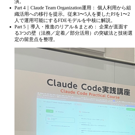
演。
Part 4｜Claude Team Organization運用： 個人利用から組
織活用への移行を提示。従来3〜5人を要したPJを1〜2
人で運用可能にするFDEモデルを中核に解説。
Part 5｜導入・推進のリアル＆まとめ： 企業が直面す
る3つの壁（法務／定着／部分活用）の突破法と技術選
定の留意点を整理。