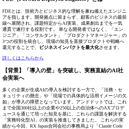
FDEとは、技術力とビジネス的な理解を兼ね備えたエンジニ
アを指します。開発拠点に留まらず、顧客のビジネスの最前
線へ展開され、課題特定からAI実装、成果創出までを一気
通貫で遂行する役割です。 単なる開発者ではなく、「エン
ジニア」「コンサルタント」「プロダクトマネージャー」の
3つの役割を統合し、現場の知見を直接プロダクトや戦略へ
還元することで、
ビジネスインパクトを最大化
させます。
詳しくはこちらから
【背景】「導入の壁」を突破し、実務直結のAI社
会実装へ
多くの企業が生成AIの導入を検討する一方で、「法務・セ
キュリティの懸念」や「現場での具体的な活用イメージの欠
如」が導入の障壁となっています。アンドドットでは、これ
まで全国300社以上の企業や250以上の自治体へのAXプロデ
ュースを通じて培った知見を基に、これらの課題を解決する
「実務特化型AI」の実装を推進してきました。 これらの実
績から今回、RX Japan合同会社の事務局より「Claude Code