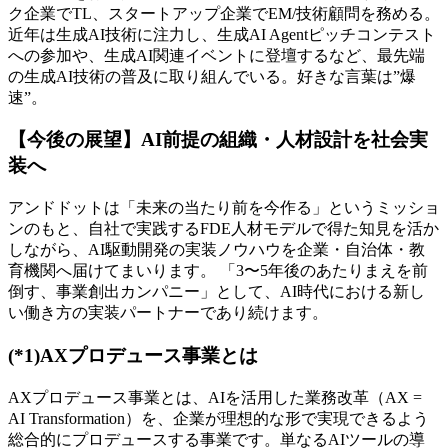
ク企業でTL、スタートアップ企業でEM/技術顧問を務める。
近年は生成AI技術に注力し、生成AI Agentピッチコンテスト
への参加や、生成AI関連イベントに登壇するなど、最先端
の生成AI技術の普及に取り組んでいる。好きな言葉は”爆
速”。
【今後の展望】AI前提の組織・人材設計を社会実
装へ
アンドドットは「未来の当たり前を今作る」というミッショ
ンのもと、自社で実践するFDE人材モデルで得た知見を活か
しながら、AI駆動開発の実装ノウハウを企業・自治体・教
育機関へ届けてまいります。 「3〜5年後のあたりまえを前
倒す、事業創出カンパニー」として、AI時代における新し
い働き方の実装パートナーであり続けます。
(*1)AXプロデュース事業とは
AXプロデュース事業とは、AIを活用した業務改革（AX =
AI Transformation）を、企業が理想的な形で実現できるよう
総合的にプロデュースする事業です。単なるAIツールの導