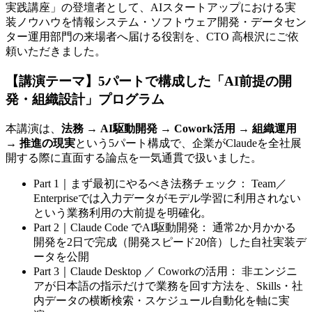
実践講座」の登壇者として、AIスタートアップにおける実
装ノウハウを情報システム・ソフトウェア開発・データセン
ター運用部門の来場者へ届ける役割を、CTO 高根沢にご依
頼いただきました。
【講演テーマ】5パートで構成した「AI前提の開
発・組織設計」プログラム
本講演は、
法務 → AI駆動開発 → Cowork活用 → 組織運用
→ 推進の現実
という5パート構成で、企業がClaudeを全社展
開する際に直面する論点を一気通貫で扱いました。
Part 1｜まず最初にやるべき法務チェック： Team／
Enterpriseでは入力データがモデル学習に利用されない
という業務利用の大前提を明確化。
Part 2｜Claude Code でAI駆動開発： 通常2か月かかる
開発を2日で完成（開発スピード20倍）した自社実装デ
ータを公開
Part 3｜Claude Desktop ／ Coworkの活用： 非エンジニ
アが日本語の指示だけで業務を回す方法を、Skills・社
内データの横断検索・スケジュール自動化を軸に実