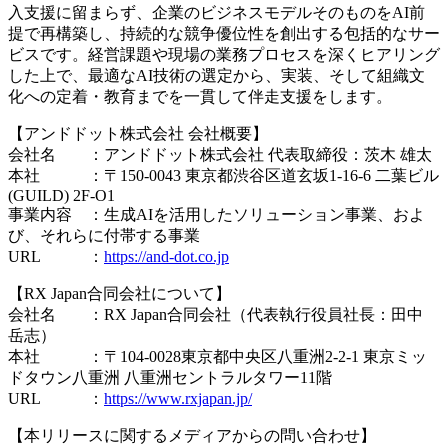
入支援に留まらず、企業のビジネスモデルそのものをAI前
提で再構築し、持続的な競争優位性を創出する包括的なサー
ビスです。経営課題や現場の業務プロセスを深くヒアリング
した上で、最適なAI技術の選定から、実装、そして組織文
化への定着・教育までを一貫して伴走支援をします。
【アンドドット株式会社 会社概要】
会社名 ：アンドドット株式会社 代表取締役：茨木 雄太
本社 ：〒150-0043 東京都渋谷区道玄坂1-16-6 二葉ビル
(GUILD) 2F-O1
事業内容 ：生成AIを活用したソリューション事業、およ
び、それらに付帯する事業
URL ：
https://and-dot.co.jp
【RX Japan合同会社について】
会社名 ：RX Japan合同会社（代表執行役員社長：田中
岳志）
本社 ：〒104-0028東京都中央区八重洲2-2-1 東京ミッ
ドタウン八重洲 八重洲セントラルタワー11階
URL ：
https://www.rxjapan.jp/
【本リリースに関するメディアからの問い合わせ】